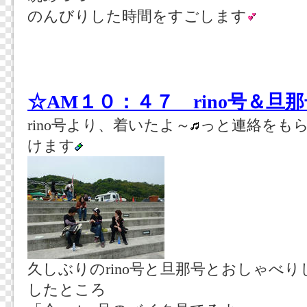
のんびりした時間をすごします
☆AM１０：４７ rino号＆旦
rino号より、着いたよ～
っと連絡をも
けます
久しぶりのrino号と旦那号とおしゃべ
したところ