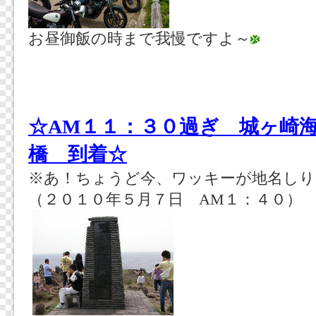
お昼御飯の時まで我慢ですよ～
☆AM１１：３０過ぎ 城ヶ崎
橋 到着☆
※あ！ちょうど今、ワッキーが地名しり
（２０１０年５月７日 AM１：４０）