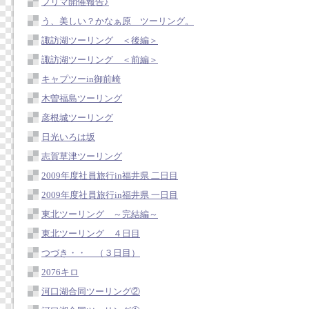
フリマ開催報告♪
う、美しい？かなぁ原 ツーリング。
諏訪湖ツーリング ＜後編＞
諏訪湖ツーリング ＜前編＞
キャプツーin御前崎
木曽福島ツーリング
彦根城ツーリング
日光いろは坂
志賀草津ツーリング
2009年度社員旅行in福井県 二日目
2009年度社員旅行in福井県 一日目
東北ツーリング ～完結編～
東北ツーリング ４日目
つづき・・ （３日目）
2076キロ
河口湖合同ツーリング②