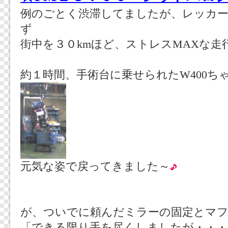
例のごとく渋滞してましたが、レッカ
ず
街中を３０kmほど、ストレスMAXな走
約１時間、手術台に乗せられたW400ち
元気な姿で戻ってきました～
が、ついでに頼んだミラーの固定とマ
「できる限り手を尽くしましたが・・・