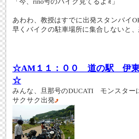
「今、rino号のバイク見てるよ
」
あわわ、教授はすでに出発スタンバイO
早くバイクの駐車場所に集合しないと、
☆AM１１：００ 道の駅 伊
☆
みんな、旦那号のDUCATI モンスタ
サクサク出発