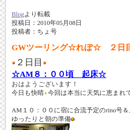
Blog
より転載
投稿日：2010年05月08日
投稿者：ちょ号
GWツーリング☆れぽ☆ ２日
２日目
☆AM８：００頃 起床☆
おはようございます！
今日も快晴
今回は本当に天気に恵まれ
AM１０：００に宿に合流予定のrino号
ゆったりと朝の準備