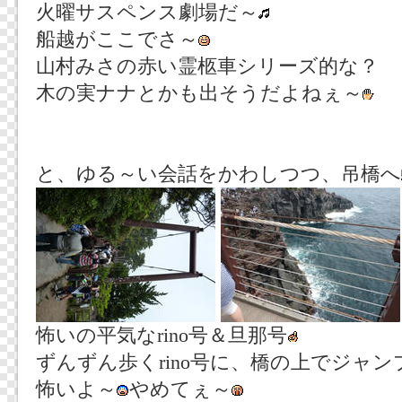
火曜サスペンス劇場だ～
船越がここでさ～
山村みさの赤い霊柩車シリーズ的な？
木の実ナナとかも出そうだよねぇ～
と、ゆる～い会話をかわしつつ、吊橋へ
怖いの平気なrino号＆旦那号
ずんずん歩くrino号に、橋の上でジャ
怖いよ～
やめてぇ～