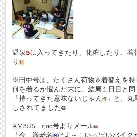
温泉
に入ってきたり、化粧したり、着
り
※田中号は、たくさん荷物＆着替えを持
何を着るか悩んだ末に、結局１日目と同
「持ってきた意味ないじゃん
」と、丸
しされてました
AM8:25 rino号よりメール
「今 海老名
だよ～！いっぱいバイク