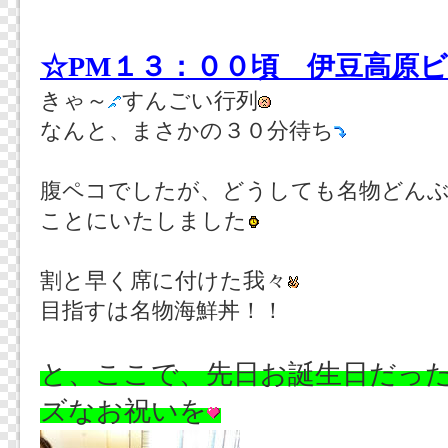
☆PM１３：００頃 伊豆高原
きゃ～
すんごい行列
なんと、まさかの３０分待ち
腹ペコでしたが、どうしても名物どん
ことにいたしました
割と早く席に付けた我々
目指すは名物海鮮丼！！
と、ここで、先日お誕生日だっ
ズなお祝いを