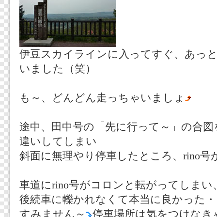
伊豆スカイラインに入ってすぐ、あっと
いました（笑）
も～、どんどん走っちゃいましょ
途中、田中号の「先に行って～」の合図
違いしてしまい
斜面に無理やり停車したところ、rino号
車道にrino号がコロンと転がってしま
後続車に轢かれなくて本当に良かった・
すみません～
停車場所は気をつけなき